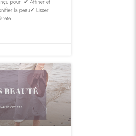
nçu pour :✔ Affiner et
onifier la peau✔ Lisser
èreté