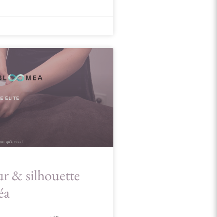
r & silhouette
éa