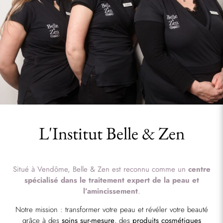
L'Institut Belle & Zen
Situé à Vendôme, Belle & Zen est reconnu comme un
centre
spécialisé dans le traitement expert de la peau et
l’amincissement
.
Notre mission : transformer votre peau et révéler votre beauté
grâce à des
soins sur-mesure
, des
produits cosmétiques