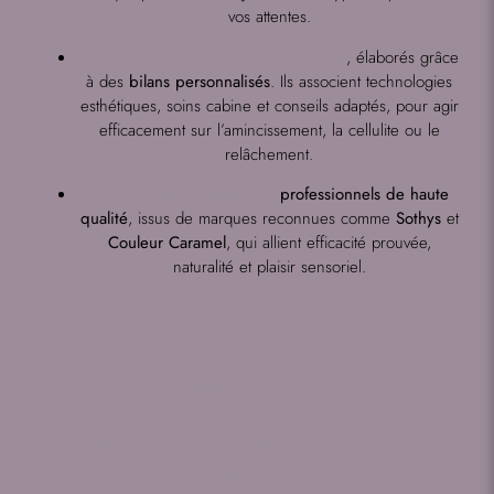
vos attentes.
Des programmes minceur sur-mesure
, élaborés grâce
à des
bilans personnalisés
. Ils associent technologies
esthétiques, soins cabine et conseils adaptés, pour agir
efficacement sur l’amincissement, la cellulite ou le
relâchement.
Des produits cosmétiques
professionnels de haute
qualité
, issus de marques reconnues comme
Sothys
et
Couleur Caramel
, qui allient efficacité prouvée,
naturalité et plaisir sensoriel.
Grâce à cette approche globale, Belle & Zen se
positionne comme un centre expert du visage et de
la minceur à Vendôme, où chaque cliente bénéficie
d’un accompagnement unique, personnalisé et
durable.